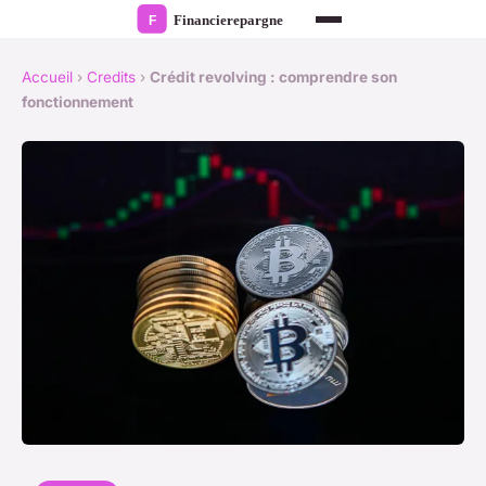
Accueil
›
Credits
›
Crédit revolving : comprendre son
fonctionnement