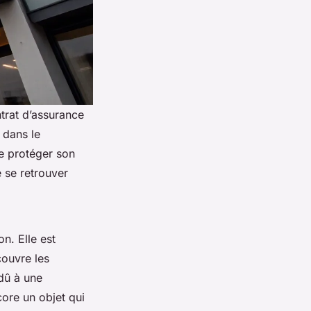
ntrat d’assurance
e dans le
e protéger son
e se retrouver
n. Elle est
couvre les
dû à une
core un objet qui