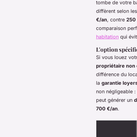
tombe de votre ba
diffèrent selon le
€/an
, contre
250 
comparaison perf
habitation
qui évit
L'option spécif
Si vous louez vot
propriétaire non
différence du loca
la
garantie loyer
non négligeable 
peut générer un
d
700 €/an
.