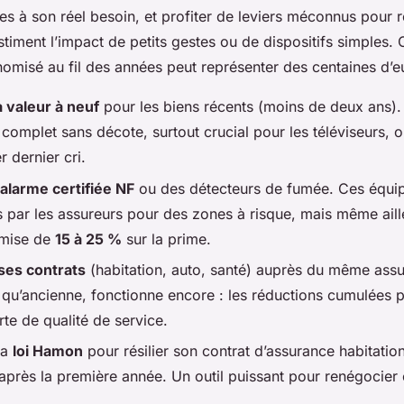
ies à son réel besoin, et profiter de leviers méconnus pour r
iment l’impact de petits gestes ou de dispositifs simples. 
misé au fil des années peut représenter des centaines d’e
la valeur à neuf
pour les biens récents (moins de deux ans). 
omplet sans décote, surtout crucial pour les téléviseurs, o
 dernier cri.
alarme certifiée NF
ou des détecteurs de fumée. Ces équi
 par les assureurs pour des zones à risque, mais même aille
remise de
15 à 25 %
sur la prime.
ses contrats
(habitation, auto, santé) auprès du même assu
n qu’ancienne, fonctionne encore : les réductions cumulées 
rte de qualité de service.
la
loi Hamon
pour résilier son contrat d’assurance habitati
 après la première année. Un outil puissant pour renégocier