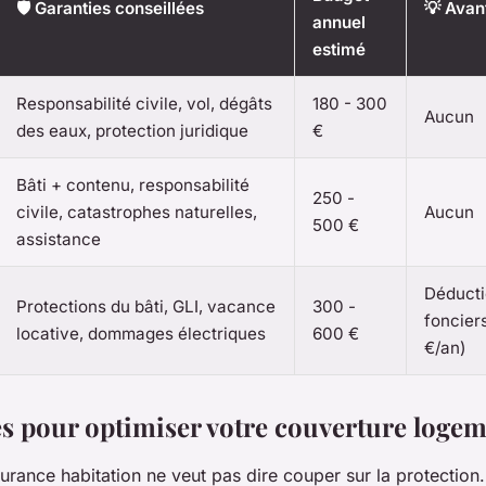
🛡️ Garanties conseillées
💡 Avan
annuel
estimé
Responsabilité civile, vol, dégâts
180 - 300
Aucun
des eaux, protection juridique
€
Bâti + contenu, responsabilité
250 -
civile, catastrophes naturelles,
Aucun
500 €
assistance
Déducti
Protections du bâti, GLI, vacance
300 -
foncier
locative, dommages électriques
600 €
€/an)
es pour optimiser votre couverture loge
urance habitation ne veut pas dire couper sur la protection. 