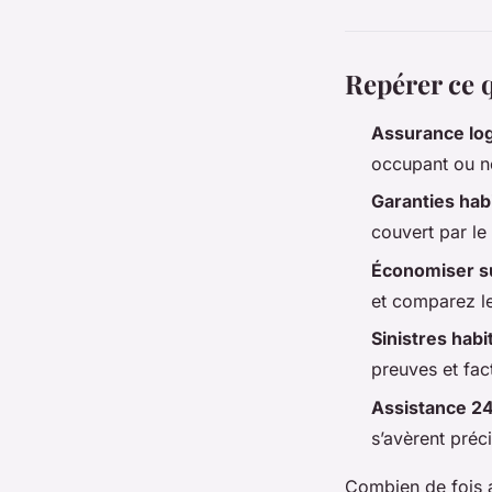
Repérer ce 
Assurance lo
occupant ou no
Garanties hab
couvert par le 
Économiser s
et comparez le
Sinistres habi
preuves et fact
Assistance 2
s’avèrent préc
Combien de fois a