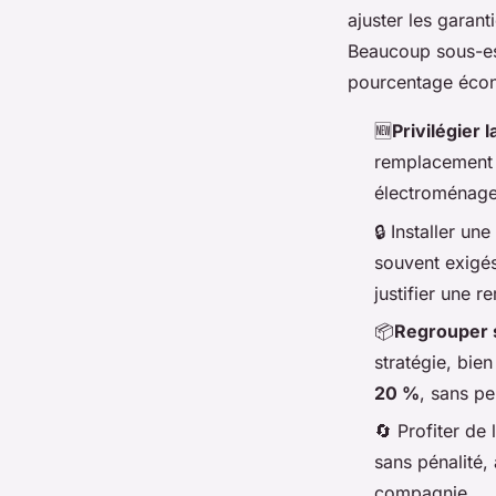
ajuster les garant
Beaucoup sous-est
pourcentage écono
🆕
Privilégier 
remplacement c
électroménager
🔒
Installer une
souvent exigés
justifier une 
📦
Regrouper 
stratégie, bie
20 %
, sans pe
🔄
Profiter de 
sans pénalité,
compagnie.