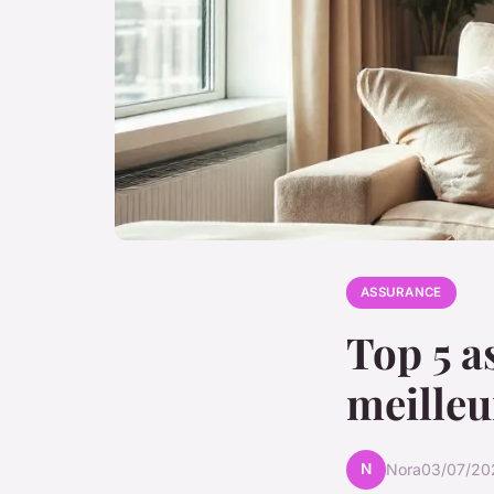
ASSURANCE
Top 5 a
meilleu
N
Nora
03/07/20