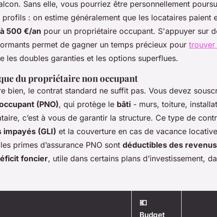
lcon. Sans elle, vous pourriez être personnellement poursu
s profils : on estime généralement que les locataires paient 
à 500 €/an
pour un propriétaire occupant. S'appuyer sur de
ormants permet de gagner un temps précieux pour
trouver
e les doubles garanties et les options superflues.
ique du propriétaire non occupant
re bien, le contrat standard ne suffit pas. Vous devez sousc
 occupant (PNO)
, qui protège le
bâti
- murs, toiture, installa
taire, c’est à vous de garantir la structure. Ce type de contr
s impayés (GLI)
et la couverture en cas de vacance locative
: les primes d’assurance PNO sont
déductibles des revenus
éficit foncier
, utile dans certains plans d’investissement, da
💶
Budget